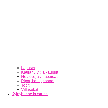
Lapaset
Kaulahuivit ja kaulurit
Neuleet ja villapaidat
Pipot, hatut, pannat
Topit
Villasukat
Kylpyhuone ja sauna