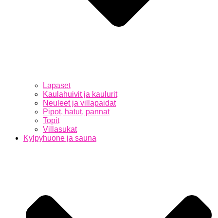
Lapaset
Kaulahuivit ja kaulurit
Neuleet ja villapaidat
Pipot, hatut, pannat
Topit
Villasukat
Kylpyhuone ja sauna