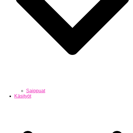
Saippuat
Käsityöt