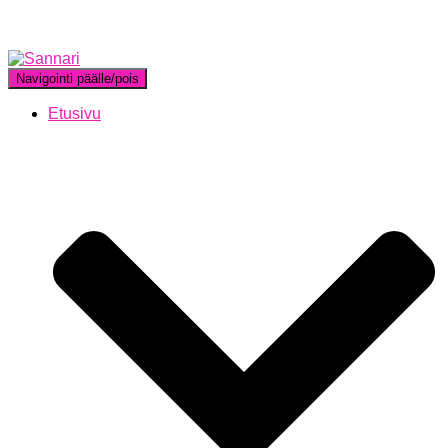
Navigointi päälle/pois
Etusivu