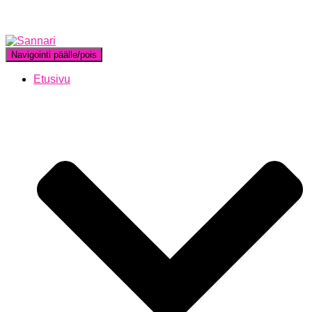
Navigointi päälle/pois
Etusivu