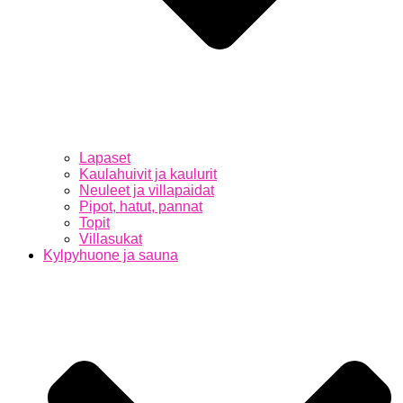
Lapaset
Kaulahuivit ja kaulurit
Neuleet ja villapaidat
Pipot, hatut, pannat
Topit
Villasukat
Kylpyhuone ja sauna