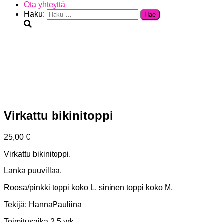
Ota yhteyttä
Haku:
Virkattu bikinitoppi
25,00
€
Virkattu bikinitoppi.
Lanka puuvillaa.
Roosa/pinkki toppi koko L, sininen toppi koko M,
Tekijä: HannaPauliina
Toimitusaika 2-5 vrk