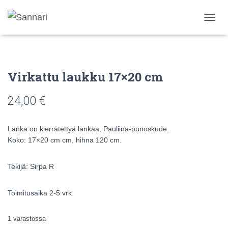
N
A
V
I
G
Virkattu laukku 17×20 cm
O
I
N
24,00
€
T
I
P
Lanka on kierrätettyä lankaa, Pauliina-punoskude.
Ä
Koko: 17×20 cm cm, hihna 120 cm.
Ä
L
L
Tekijä: Sirpa R
E
/
P
Toimitusaika 2-5 vrk.
O
I
1 varastossa
S