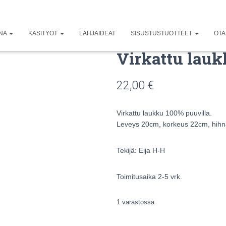
UNA
KÄSITYÖT
LAHJAIDEAT
SISUSTUSTUOTTEET
OTA
Virkattu lau
22,00
€
Virkattu laukku 100% puuvilla.
Leveys 20cm, korkeus 22cm, hihna
Tekijä: Eija H-H
Toimitusaika 2-5 vrk.
1 varastossa