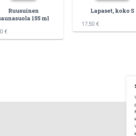
Ruusuinen
Lapaset, koko S
saunasuola 155 ml
17,50
€
90
€