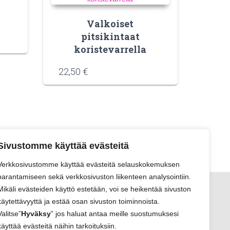
Valkoiset
pitsikintaat
koristevarrella
22,50
€
Sivustomme käyttää evästeitä
Verkkosivustomme käyttää evästeitä selauskokemuksen
parantamiseen sekä verkkosivuston liikenteen analysointiin.
Mikäli evästeiden käyttö estetään, voi se heikentää sivuston
käytettävyyttä ja estää osan sivuston toiminnoista.
Valitse”
Hyväksy
” jos haluat antaa meille suostumuksesi
käyttää evästeitä näihin tarkoituksiin.