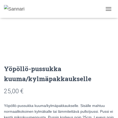
N
A
V
I
G
O
I
N
T
I
P
Yöpöllö-pussukka
Ä
Ä
kuuma/kylmäpakkaukselle
L
L
E
25,00
€
/
P
O
Yöpöllö-pussukka kuuma/kylmäpakkaukselle. Sisälle mahtuu
I
normaalikokoinen kylmäkalle tai lämmitettävä pullo/pussi. Pussi ei
S
kestä mikrokuumennusta. Pussin korkeus noin 25cm. Leveys noin