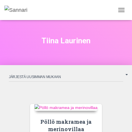
NAVIG
PÄÄLL
Tiina Laurinen
Pöllö makramea ja
merinovillaa