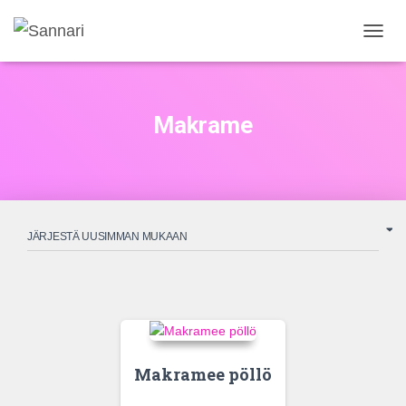
NAVIG
PÄÄLL
Makrame
Makramee pöllö