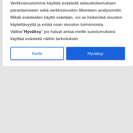
Verkkosivustomme käyttää evästeitä selauskokemuksen
parantamiseen sekä verkkosivuston liikenteen analysointiin.
Mikäli evästeiden käyttö estetään, voi se heikentää sivuston
käytettävyyttä ja estää osan sivuston toiminnoista.
Valitse”
Hyväksy
” jos haluat antaa meille suostumuksesi
käyttää evästeitä näihin tarkoituksiin.
Kiellä
Hyväksy
Sannari
info(at)sannari.fi
y-tunnus 2950652-3
Rekisteriseloste
Toimitusehdot
Yhteystiedot
Etusivu