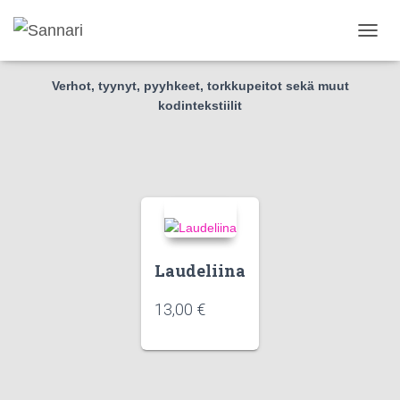
Kodintekstiilit
N
A
V
Verhot, tyynyt, pyyhkeet, torkkupeitot sekä muut
I
kodintekstiilit
G
O
I
N
T
I
P
Ä
Ä
L
Laudeliina
L
E
13,00
€
/
P
O
I
S