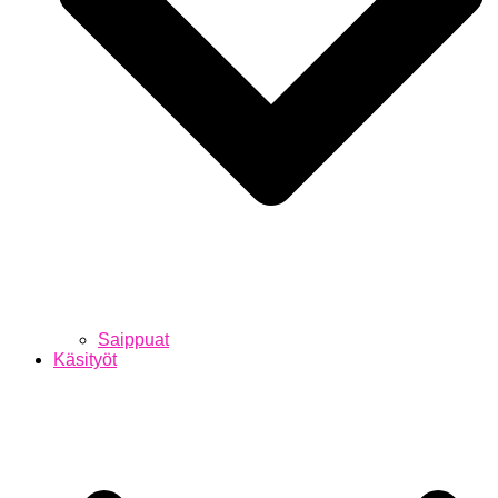
Saippuat
Käsityöt