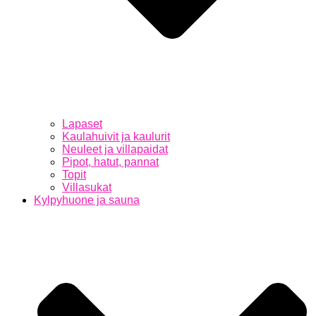
Lapaset
Kaulahuivit ja kaulurit
Neuleet ja villapaidat
Pipot, hatut, pannat
Topit
Villasukat
Kylpyhuone ja sauna