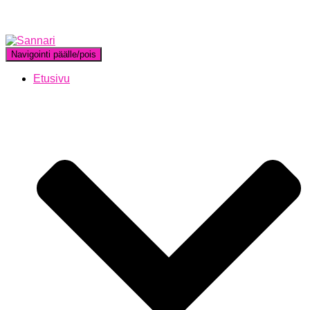
Navigointi päälle/pois
Etusivu