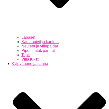
Lapaset
Kaulahuivit ja kaulurit
Neuleet ja villapaidat
Pipot, hatut, pannat
Topit
Villasukat
Kylpyhuone ja sauna