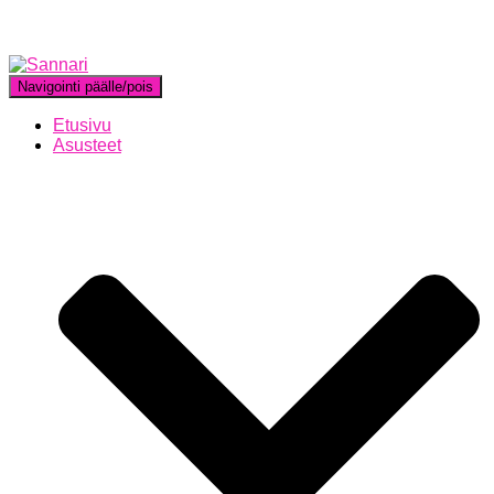
Navigointi päälle/pois
Etusivu
Asusteet