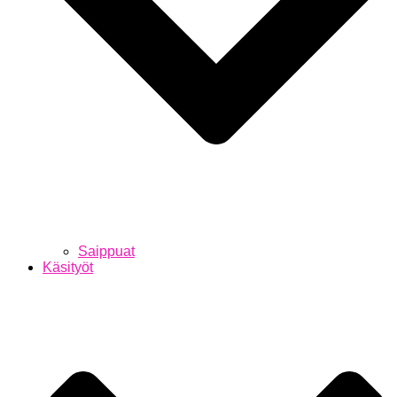
Saippuat
Käsityöt