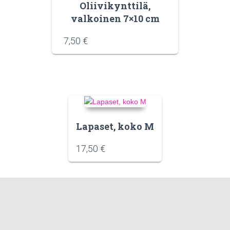
Oliivikynttilä,
valkoinen 7×10 cm
7,50
€
Lapaset, koko M
17,50
€