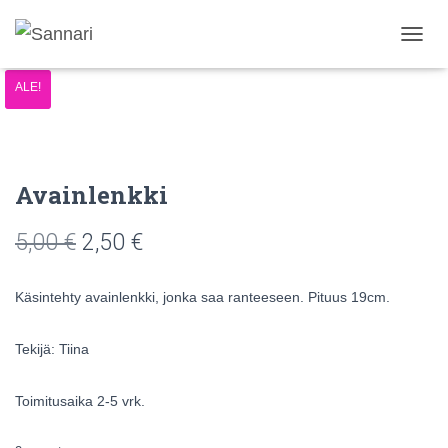
N
A
ALE!
V
I
G
O
I
N
Avainlenkki
T
I
5,00
€
2,50
€
P
Ä
Ä
Käsintehty avainlenkki, jonka saa ranteeseen. Pituus 19cm.
L
L
E
Tekijä: Tiina
/
P
O
Toimitusaika 2-5 vrk.
I
S