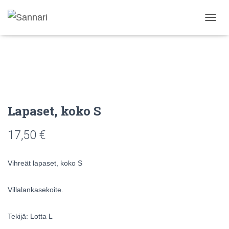
N
A
V
I
G
O
I
N
T
Lapaset, koko S
I
P
17,50
€
Ä
Ä
L
L
Vihreät lapaset, koko S
E
/
Villalankasekoite.
P
O
I
Tekijä: Lotta L
S