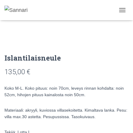
N
A
V
I
G
O
I
N
Islantilaisneule
T
I
135,00
€
P
Ä
Ä
Koko M-L. Koko pituus: noin 70cm, leveys rinnan kohdalta: noin
L
L
52cm, hihojen pituus kainalosta noin 50cm.
E
/
Materiaali: akryyli, kuviossa villasekoitetta. Kimaltava lanka. Pesu:
P
O
villa max.30 astetta. Pesupussissa. Tasokuivaus.
I
S
Tekijä: Lotta L