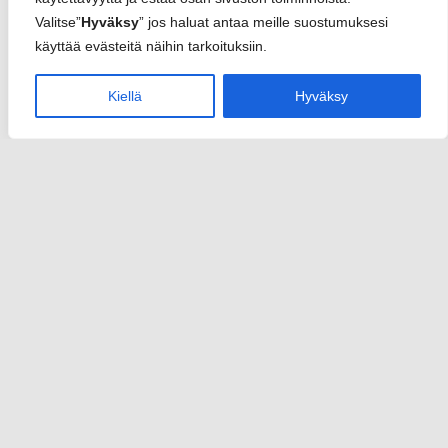
Valitse”
Hyväksy
” jos haluat antaa meille suostumuksesi
käyttää evästeitä näihin tarkoituksiin.
Kiellä
Hyväksy
Sannari
info(at)sannari.fi
y-tunnus 2950652-3
Rekisteriseloste
Toimitusehdot
Yhteystiedot
Etusivu
Palvelut