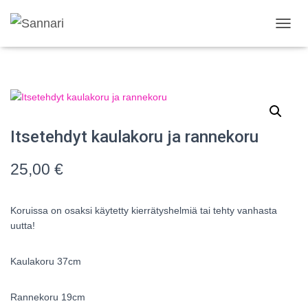
N
A
V
I
G
O
I
N
Itsetehdyt kaulakoru ja rannekoru
T
I
P
25,00
€
Ä
Ä
L
Koruissa on osaksi käytetty kierrätyshelmiä tai tehty vanhasta
L
uutta!
E
/
P
Kaulakoru 37cm
O
I
S
Rannekoru 19cm