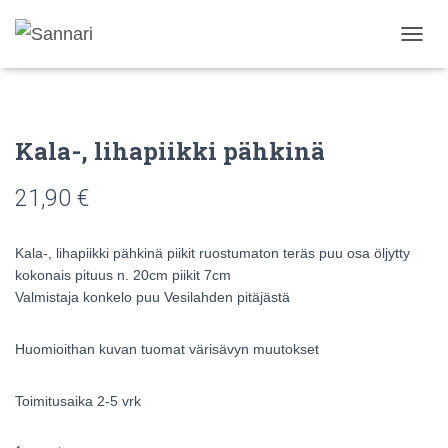
N
A
V
I
G
Kala-, lihapiikki pähkinä
O
I
N
21,90
€
T
I
P
Kala-, lihapiikki pähkinä piikit ruostumaton teräs puu osa öljytty
Ä
kokonais pituus n. 20cm piikit 7cm
Ä
Valmistaja konkelo puu Vesilahden pitäjästä
L
L
E
Huomioithan kuvan tuomat värisävyn muutokset
/
P
O
Toimitusaika 2-5 vrk
I
S