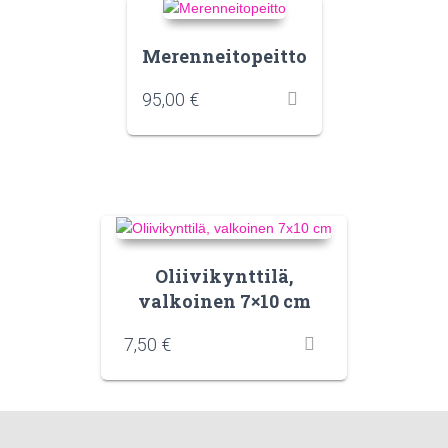
Merenneitopeitto
95,00
€
Oliivikynttilä,
valkoinen 7×10 cm
7,50
€