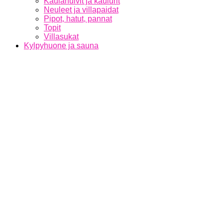
Kaulahuivit ja kaulurit
Neuleet ja villapaidat
Pipot, hatut, pannat
Topit
Villasukat
Kylpyhuone ja sauna