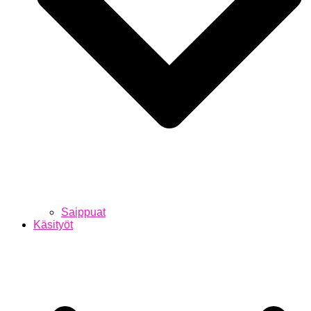
Saippuat
Käsityöt