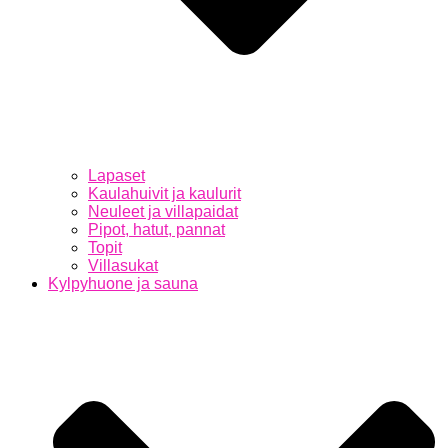
Lapaset
Kaulahuivit ja kaulurit
Neuleet ja villapaidat
Pipot, hatut, pannat
Topit
Villasukat
Kylpyhuone ja sauna