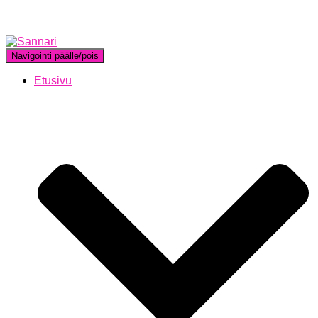
Navigointi päälle/pois
Etusivu