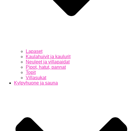
Lapaset
Kaulahuivit ja kaulurit
Neuleet ja villapaidat
Pipot, hatut, pannat
Topit
Villasukat
Kylpyhuone ja sauna