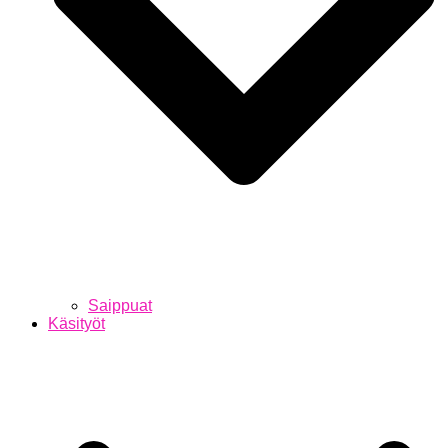
Saippuat
Käsityöt