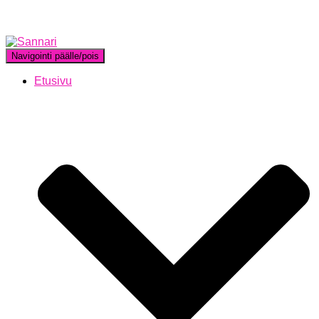
Navigointi päälle/pois
Etusivu