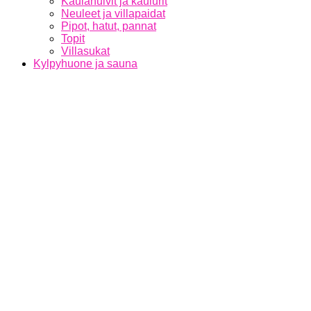
Kaulahuivit ja kaulurit
Neuleet ja villapaidat
Pipot, hatut, pannat
Topit
Villasukat
Kylpyhuone ja sauna