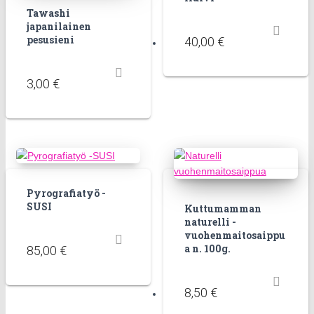
Tawashi
japanilainen
pesusieni
40,00
€
3,00
€
Pyrografiatyö -
SUSI
Kuttumamman
naturelli -
vuohenmaitosaippu
a n. 100g.
85,00
€
8,50
€