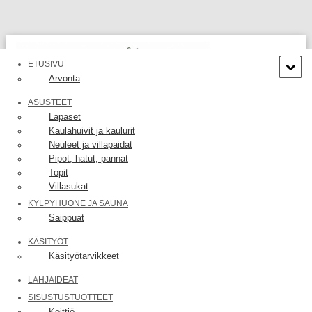
ETUSIVU
Arvonta
N
A
ASUSTEET
V
Lapaset
I
Kaulahuivit ja kaulurit
G
Neuleet ja villapaidat
O
Pipot, hatut, pannat
I
N
Topit
T
Villasukat
I
KYLPYHUONE JA SAUNA
Naisten kauluri
P
Saippuat
Ä
30,00
€
Ä
KÄSITYÖT
L
Käsityötarvikkeet
L
Villasekoitelangasta neulottu kauluri kukkakoristeella.
E
LAHJAIDEAT
/
SISUSTUSTUOTTEET
P
Tekijä: HannaPauliina
Keittiö