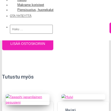
O
Makrame koristeet
I
Piensisustus, huonekalut
S
Toimitusaika 2-5 vrk.
OTA YHTEYTTÄ
1 varastossa
Haku:
Naisten
kauluri
LISÄÄ OSTOSKORIIN
määrä
Tutustu myös
Huivi