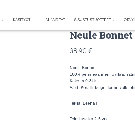
A
KÄSITYÖT
LAHJAIDEAT
SISUSTUSTUOTTEET
OTA Y
Neule Bonnet
38,90
€
Neule Bonnet
100% pehmeää merinovillaa, satiin
Koko: n.0-3kk
Värit: Koralli, beige, luonn.valk, oli
Tekijä: Leena I
Toimitusaika 2-5 vrk.