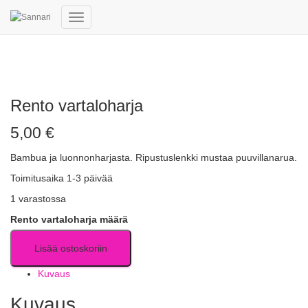
Navigointi
päälle/pois
Rento vartaloharja
5,00
€
Bambua ja luonnonharjasta. Ripustuslenkki mustaa puuvillanarua.
Toimitusaika 1-3 päivää
1 varastossa
Rento vartaloharja määrä
Lisää ostoskoriin
Kuvaus
Kuvaus