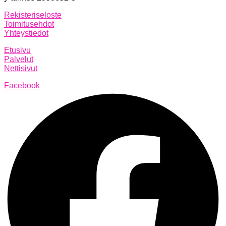
Rekisteriseloste
Toimitusehdot
Yhteystiedot
Etusivu
Palvelut
Nettisivut
Facebook