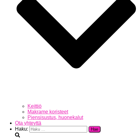
Keittiö
Makrame koristeet
Piensisustus, huonekalut
Ota yhteyttä
Haku: