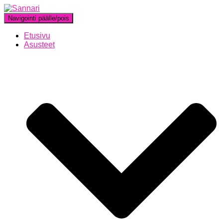
Navigointi päälle/pois
Etusivu
Asusteet