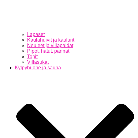
Lapaset
Kaulahuivit ja kaulurit
Neuleet ja villapaidat
Pipot, hatut, pannat
Topit
Villasukat
Kylpyhuone ja sauna