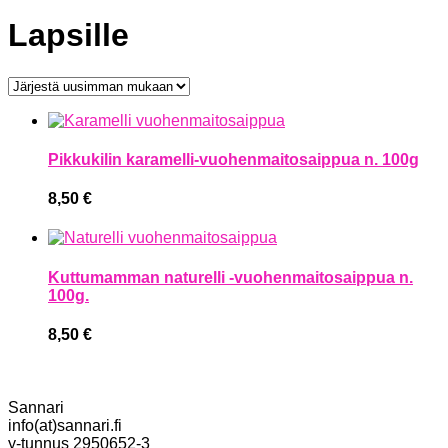
Lapsille
Pikkukilin karamelli-vuohenmaitosaippua n. 100g
8,50
€
Kuttumamman naturelli -vuohenmaitosaippua n.
100g.
8,50
€
Sannari
info(at)sannari.fi
y-tunnus 2950652-3