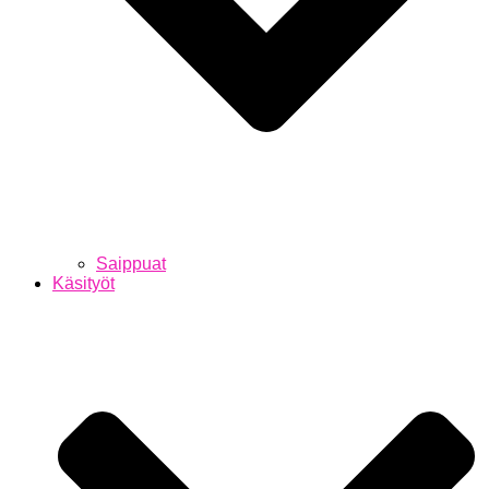
Saippuat
Käsityöt