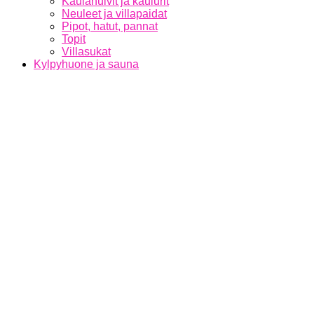
Kaulahuivit ja kaulurit
Neuleet ja villapaidat
Pipot, hatut, pannat
Topit
Villasukat
Kylpyhuone ja sauna