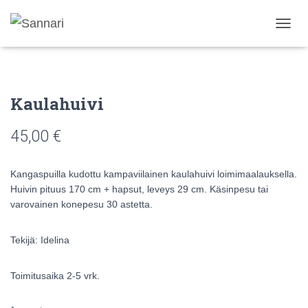
N
A
V
I
G
Kaulahuivi
O
I
N
45,00
€
T
I
P
Kangaspuilla kudottu kampaviilainen kaulahuivi loimimaalauksella.
Ä
Huivin pituus 170 cm + hapsut, leveys 29 cm. Käsinpesu tai
Ä
varovainen konepesu 30 astetta.
L
L
E
Tekijä: Idelina
/
P
O
Toimitusaika 2-5 vrk.
I
S