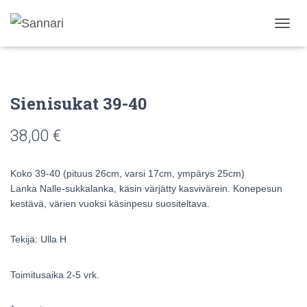
N
A
V
I
G
Sienisukat 39-40
O
I
N
38,00
€
T
I
P
Koko 39-40 (pituus 26cm, varsi 17cm, ympärys 25cm)
Ä
Lanka Nalle-sukkalanka, käsin värjätty kasvivärein. Konepesun
Ä
kestävä, värien vuoksi käsinpesu suositeltava.
L
L
E
Tekijä: Ulla H
/
P
O
Toimitusaika 2-5 vrk.
I
S