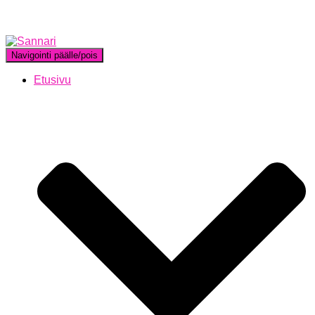
Navigointi päälle/pois
Etusivu