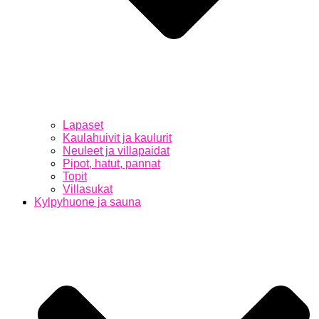
Lapaset
Kaulahuivit ja kaulurit
Neuleet ja villapaidat
Pipot, hatut, pannat
Topit
Villasukat
Kylpyhuone ja sauna