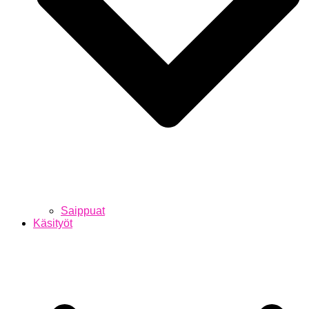
Saippuat
Käsityöt