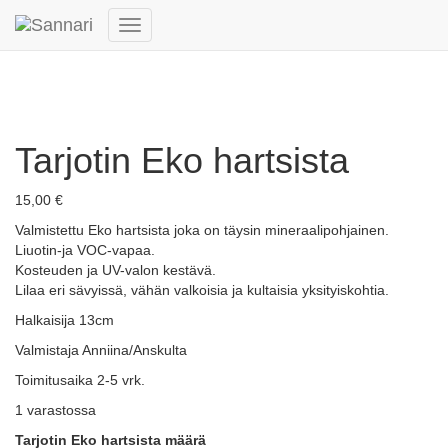
Navigointi
päälle/pois
Tarjotin Eko hartsista
15,00
€
Valmistettu Eko hartsista joka on täysin mineraalipohjainen.
Liuotin-ja VOC-vapaa.
Kosteuden ja UV-valon kestävä.
Lilaa eri sävyissä, vähän valkoisia ja kultaisia yksityiskohtia.
Halkaisija 13cm
Valmistaja Anniina/Anskulta
Toimitusaika 2-5 vrk.
1 varastossa
Tarjotin Eko hartsista määrä