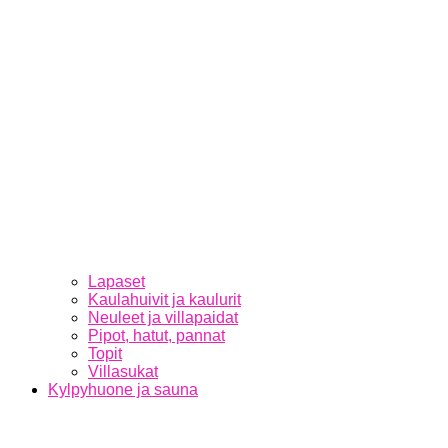
Lapaset
Kaulahuivit ja kaulurit
Neuleet ja villapaidat
Pipot, hatut, pannat
Topit
Villasukat
Kylpyhuone ja sauna