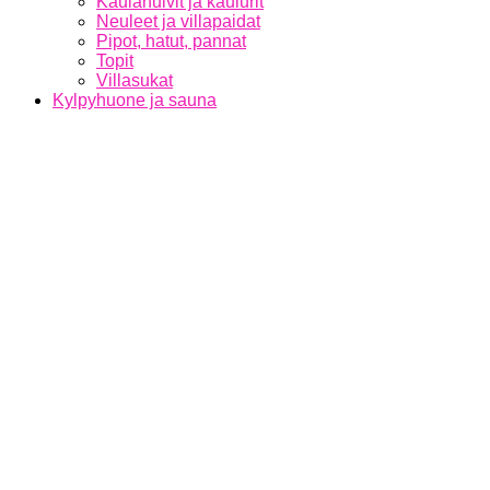
Kaulahuivit ja kaulurit
Neuleet ja villapaidat
Pipot, hatut, pannat
Topit
Villasukat
Kylpyhuone ja sauna