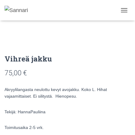
N
A
V
I
G
O
I
N
Vihreä jakku
T
I
75,00
€
P
Ä
Ä
Akryylilangasta neulottu kevyt avojakku. Koko L. Hihat
L
L
vajaamittaiset. Ei silitystä. Hienopesu.
E
/
Tekijä: HannaPauliina
P
O
I
Toimitusaika 2-5 vrk.
S