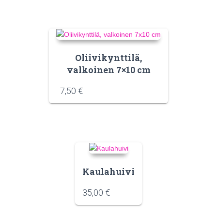
Oliivikynttilä,
valkoinen 7×10 cm
7,50
€
Kaulahuivi
35,00
€