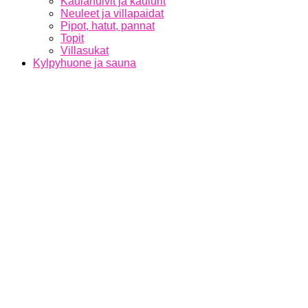
Kaulahuivit ja kaulurit
Neuleet ja villapaidat
Pipot, hatut, pannat
Topit
Villasukat
Kylpyhuone ja sauna