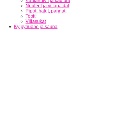
Kaulahuivit ja kaulurit
Neuleet ja villapaidat
Pipot, hatut, pannat
Topit
Villasukat
Kylpyhuone ja sauna