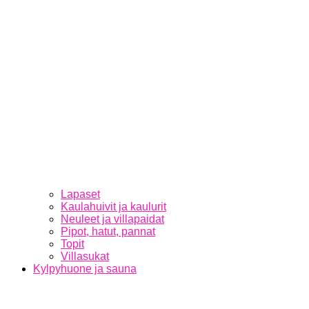
Lapaset
Kaulahuivit ja kaulurit
Neuleet ja villapaidat
Pipot, hatut, pannat
Topit
Villasukat
Kylpyhuone ja sauna