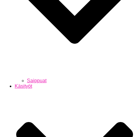
Saippuat
Käsityöt