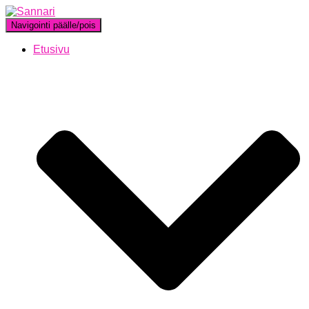
Navigointi päälle/pois
Etusivu