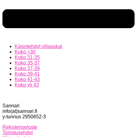
Käsintehdyt villasukat
Koko <30
Koko 31-35
Koko 35-37
Koko 37-39
Koko 39-41
Koko 41-43
Koko yli 43
Sannari
info(at)sannari.fi
y-tunnus 2950652-3
Rekisteriseloste
Toimitusehdot