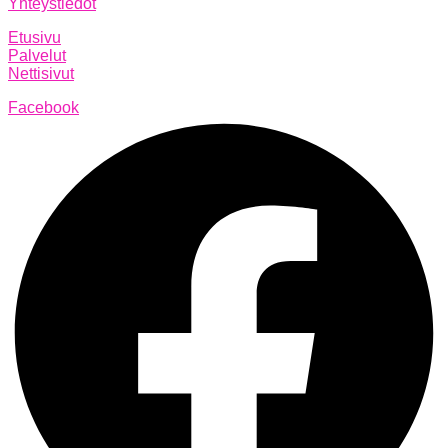
Yhteystiedot
Etusivu
Palvelut
Nettisivut
Facebook