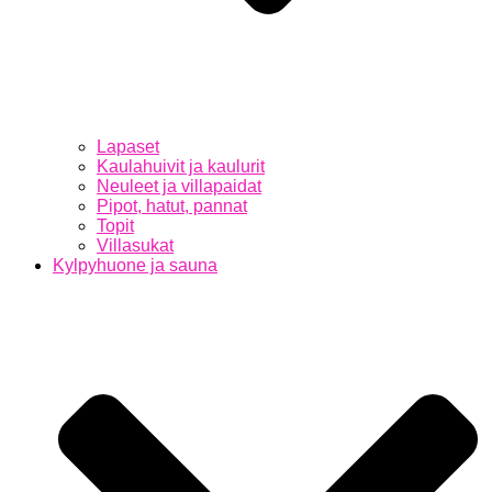
Lapaset
Kaulahuivit ja kaulurit
Neuleet ja villapaidat
Pipot, hatut, pannat
Topit
Villasukat
Kylpyhuone ja sauna