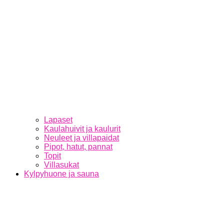
Lapaset
Kaulahuivit ja kaulurit
Neuleet ja villapaidat
Pipot, hatut, pannat
Topit
Villasukat
Kylpyhuone ja sauna