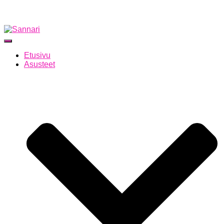
Navigointi päälle/pois
Etusivu
Asusteet