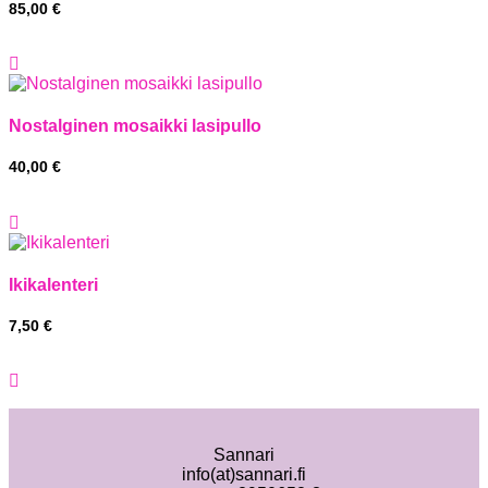
85,00
€
Nostalginen mosaikki lasipullo
40,00
€
Ikikalenteri
7,50
€
Sannari
info(at)sannari.fi