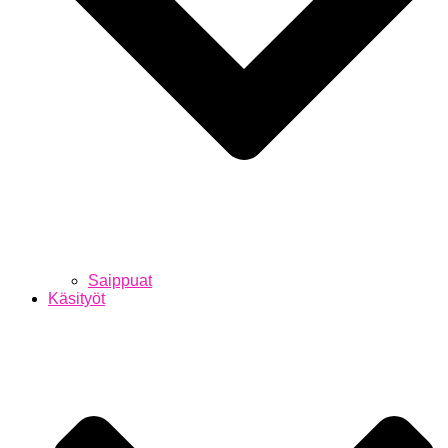
Saippuat
Käsityöt