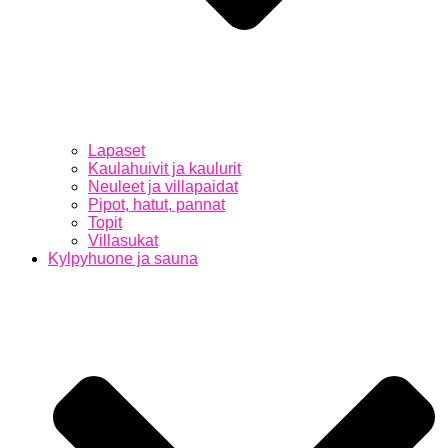
Lapaset
Kaulahuivit ja kaulurit
Neuleet ja villapaidat
Pipot, hatut, pannat
Topit
Villasukat
Kylpyhuone ja sauna