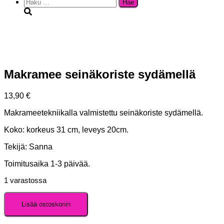
Haku:
Makramee seinäkoriste sydämellä
13,90
€
Makrameetekniikalla valmistettu seinäkoriste sydämellä.
Koko: korkeus 31 cm, leveys 20cm.
Tekijä: Sanna
Toimitusaika 1-3 päivää.
1 varastossa
Makramee
Lisää ostoskoriin
seinäkoriste
sydämellä
määrä