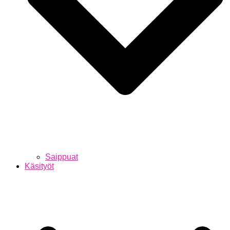
Saippuat
Käsityöt