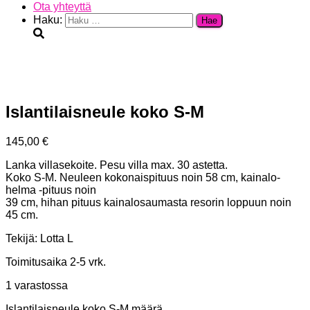
Ota yhteyttä
Haku:
Islantilaisneule koko S-M
145,00
€
Lanka villasekoite. Pesu villa max. 30 astetta.
Koko S-M. Neuleen kokonaispituus noin 58 cm, kainalo-
helma -pituus noin
39 cm, hihan pituus kainalosaumasta resorin loppuun noin
45 cm.
Tekijä: Lotta L
Toimitusaika 2-5 vrk.
1 varastossa
Islantilaisneule koko S-M määrä