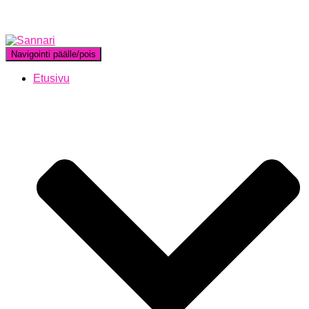
Navigointi päälle/pois
Etusivu