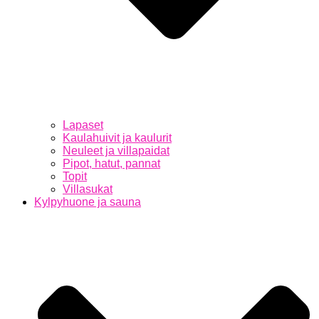
Lapaset
Kaulahuivit ja kaulurit
Neuleet ja villapaidat
Pipot, hatut, pannat
Topit
Villasukat
Kylpyhuone ja sauna