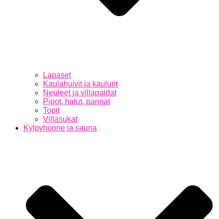
Lapaset
Kaulahuivit ja kaulurit
Neuleet ja villapaidat
Pipot, hatut, pannat
Topit
Villasukat
Kylpyhuone ja sauna