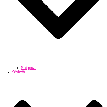
Saippuat
Käsityöt