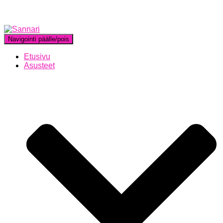
Navigointi päälle/pois
Etusivu
Asusteet