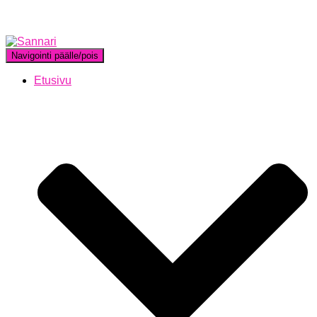
Navigointi päälle/pois
Etusivu