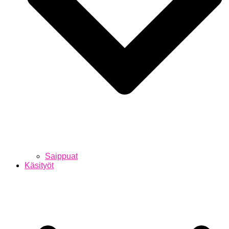
Saippuat
Käsityöt