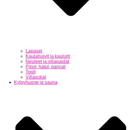
Lapaset
Kaulahuivit ja kaulurit
Neuleet ja villapaidat
Pipot, hatut, pannat
Topit
Villasukat
Kylpyhuone ja sauna