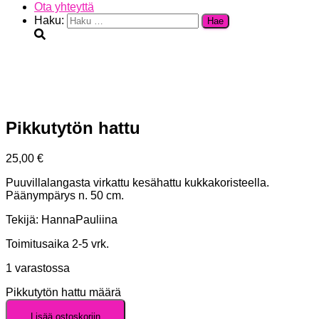
Ota yhteyttä
Haku:
Pikkutytön hattu
25,00
€
Puuvillalangasta virkattu kesähattu kukkakoristeella.
Päänympärys n. 50 cm.
Tekijä: HannaPauliina
Toimitusaika 2-5 vrk.
1 varastossa
Pikkutytön hattu määrä
Lisää ostoskoriin