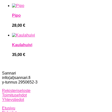
Pipo
28,00
€
Kaulahuivi
35,00
€
Sannari
info(at)sannari.fi
y-tunnus 2950652-3
Rekisteriseloste
Toimitusehdot
Yhteystiedot
Etusivu