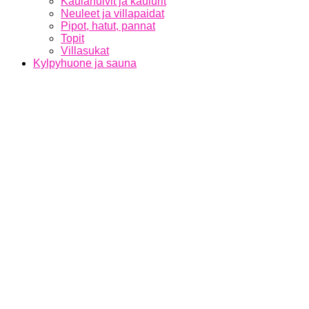
Kaulahuivit ja kaulurit
Neuleet ja villapaidat
Pipot, hatut, pannat
Topit
Villasukat
Kylpyhuone ja sauna