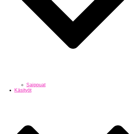
Saippuat
Käsityöt