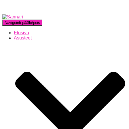
Navigointi päälle/pois
Etusivu
Asusteet