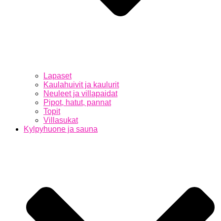
Lapaset
Kaulahuivit ja kaulurit
Neuleet ja villapaidat
Pipot, hatut, pannat
Topit
Villasukat
Kylpyhuone ja sauna