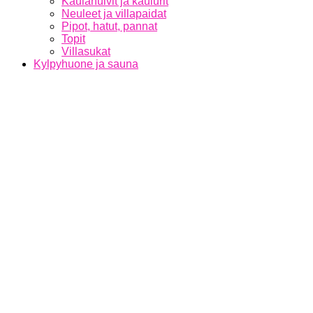
Kaulahuivit ja kaulurit
Neuleet ja villapaidat
Pipot, hatut, pannat
Topit
Villasukat
Kylpyhuone ja sauna