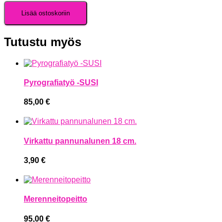
Lisää ostoskoriin
Tutustu myös
Pyrografiatyö -SUSI
85,00
€
Virkattu pannunalunen 18 cm.
3,90
€
Merenneitopeitto
95,00
€