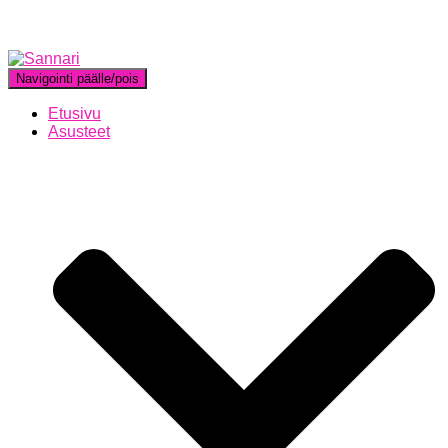
Navigointi päälle/pois
Etusivu
Asusteet