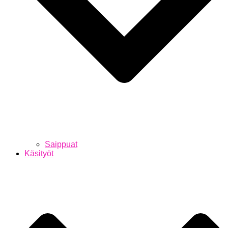
Saippuat
Käsityöt