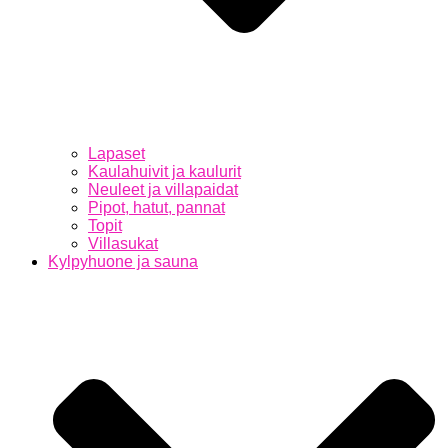
Lapaset
Kaulahuivit ja kaulurit
Neuleet ja villapaidat
Pipot, hatut, pannat
Topit
Villasukat
Kylpyhuone ja sauna