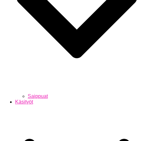
Saippuat
Käsityöt