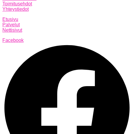
Toimitusehdot
Yhteystiedot
Etusivu
Palvelut
Nettisivut
Facebook