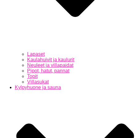
Lapaset
Kaulahuivit ja kaulurit
Neuleet ja villapaidat
Pipot, hatut, pannat
Topit
Villasukat
Kylpyhuone ja sauna