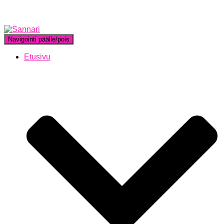
Navigointi päälle/pois
Etusivu