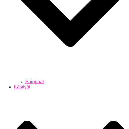
Saippuat
Käsityöt