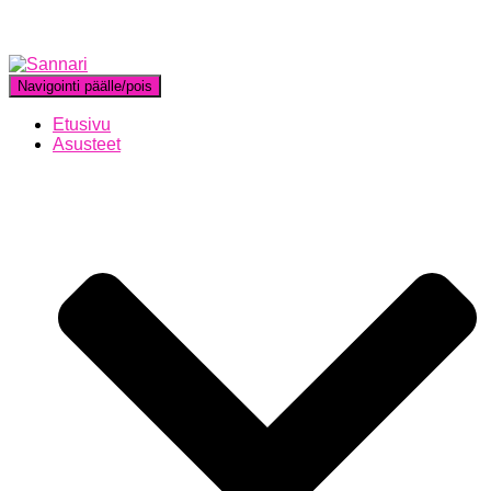
Navigointi päälle/pois
Etusivu
Asusteet