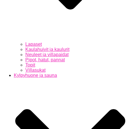
Lapaset
Kaulahuivit ja kaulurit
Neuleet ja villapaidat
Pipot, hatut, pannat
Topit
Villasukat
Kylpyhuone ja sauna