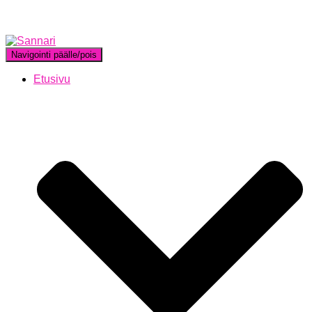
Navigointi päälle/pois
Etusivu