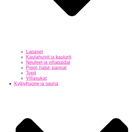
Lapaset
Kaulahuivit ja kaulurit
Neuleet ja villapaidat
Pipot, hatut, pannat
Topit
Villasukat
Kylpyhuone ja sauna