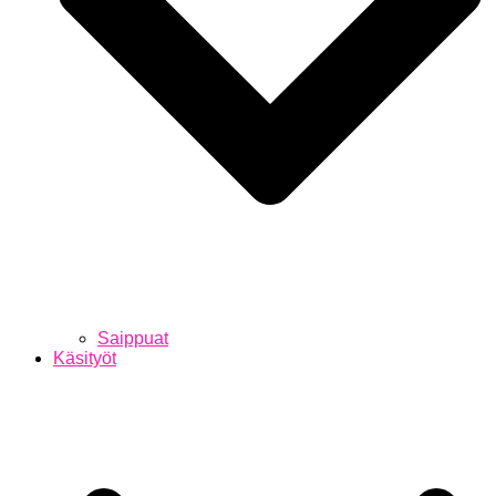
Saippuat
Käsityöt