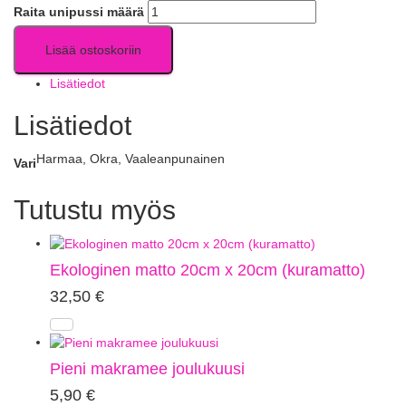
Raita unipussi määrä
Lisää ostoskoriin
Lisätiedot
Lisätiedot
Harmaa, Okra, Vaaleanpunainen
Vari
Tutustu myös
Ekologinen matto 20cm x 20cm (kuramatto)
32,50
€
Pieni makramee joulukuusi
5,90
€