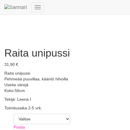
Navigointi
päälle/pois
Raita unipussi
31,90
€
Raita unipussi
Pehmeää puuvillaa, kääntö hihoilla
Useita värejä
Koko:56cm
Tekijä: Leena I
Toimitusaika 2-5 vrk.
Vari
Poista