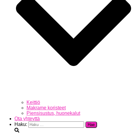
Keittiö
Makrame koristeet
Piensisustus, huonekalut
Ota yhteyttä
Haku: