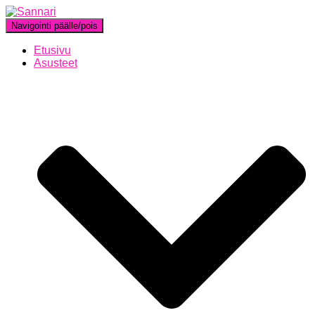
Navigointi päälle/pois
Etusivu
Asusteet