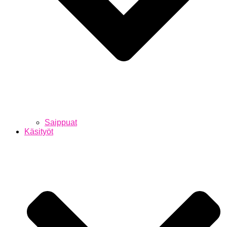
Saippuat
Käsityöt