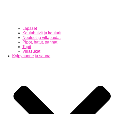
Lapaset
Kaulahuivit ja kaulurit
Neuleet ja villapaidat
Pipot, hatut, pannat
Topit
Villasukat
Kylpyhuone ja sauna